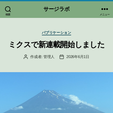
サージラボ
検索
メニュー
カ
パブリケーション
テ
ゴ
ミクスで新連載開始しました
リ
ー
作成者:
管理人
2026年6月1日
投
投
稿
稿
者
日