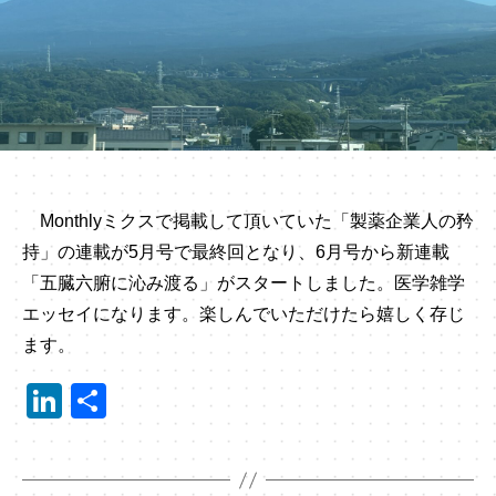
Monthlyミクスで掲載して頂いていた「製薬企業人の矜
持」の連載が5月号で最終回となり、6月号から新連載
「五臓六腑に沁み渡る」がスタートしました。医学雑学
エッセイになります。楽しんでいただけたら嬉しく存じ
ます。
Li
共
n
有
k