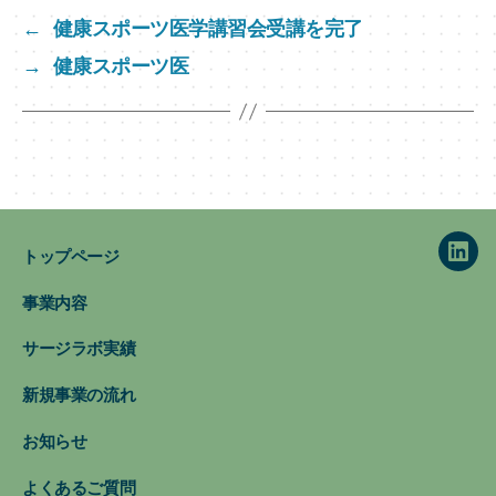
e
←
健康スポーツ医学講習会受講を完了
dI
→
健康スポーツ医
n
トップページ
Link
事業内容
サージラボ実績
新規事業の流れ
お知らせ
よくあるご質問