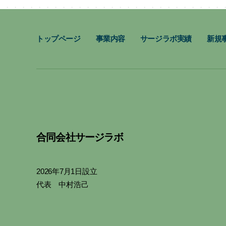
トップページ
事業内容
サージラボ実績
新規
合同会社サージラボ
2026年7月1日設立
代表 中村浩己