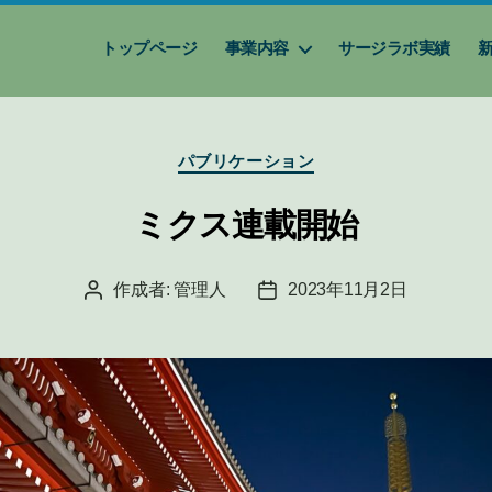
トップページ
事業内容
サージラボ実績
カ
パブリケーション
テ
ゴ
ミクス連載開始
リ
ー
作成者:
管理人
2023年11月2日
投
投
稿
稿
者
日