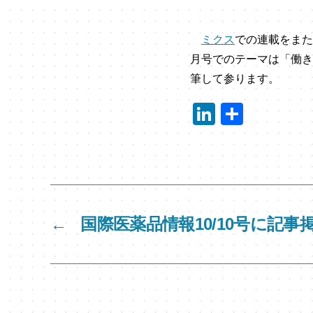
ミクス
での連載をまた
月号でのテーマは「働き
筆して参ります。
Li
共
n
有
k
e
dI
n
←
国際医薬品情報10/10号に記事