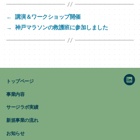
k
e
←
講演＆ワークショップ開催
dI
→
神戸マラソンの救護班に参加しました
n
トップページ
Link
事業内容
サージラボ実績
新規事業の流れ
お知らせ