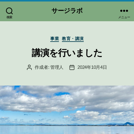
サージラボ
検索
メニュー
カ
事業
教育・講演
テ
ゴ
講演を行いました
リ
ー
作成者:
管理人
2024年10月4日
投
投
稿
稿
者
日